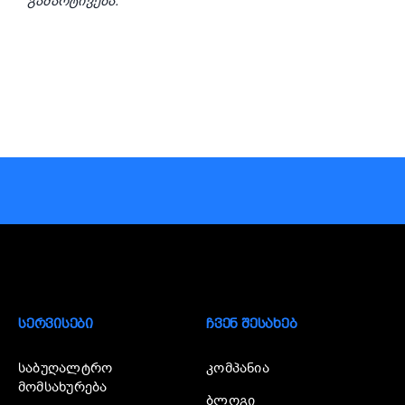
გამარტივება.
ᲡᲔᲠᲕᲘᲡᲔᲑᲘ
ᲩᲕᲔᲜ ᲨᲔᲡᲐᲮᲔᲑ
საბუღალტრო
კომპანია
მომსახურება
ბლოგი