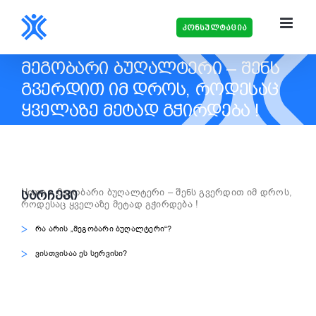
Skip
to
კონსულტაცია
content
ᲛᲔᲒᲝᲑᲐᲠᲘ ᲑᲣᲦᲐᲚᲢᲔᲠᲘ – ᲨᲔᲜᲡ
ᲒᲕᲔᲠᲓᲘᲗ ᲘᲛ ᲓᲠᲝᲡ, ᲠᲝᲓᲔᲡᲐᲪ
ᲧᲕᲔᲚᲐᲖᲔ ᲛᲔᲢᲐᲓ ᲒᲭᲘᲠᲓᲔᲑᲐ !
Home
»
მეგობარი ბუღალტერი – შენს გვერდით იმ დროს,
ᲡᲐᲠᲩᲔᲕᲘ
როდესაც ყველაზე მეტად გჭირდება !
რა არის „მეგობარი ბუღალტერი“?
ვისთვისაა ეს სერვისი?
View
Larger