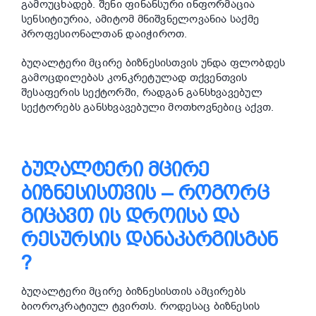
გამოუცხადებ. შენი ფინანსური ინფორმაცია
სენსიტიურია, ამიტომ მნიშვნელოვანია საქმე
პროფესიონალთან დაიჭიროთ.
ბუღალტერი მცირე ბიზნესისთვის უნდა ფლობდეს
გამოცდილებას კონკრეტულად თქვენთვის
შესაფერის სექტორში, რადგან განსხვავებულ
სექტორებს განსხვავებული მოთხოვნებიც აქვთ.
ᲑᲣᲦᲐᲚᲢᲔᲠᲘ ᲛᲪᲘᲠᲔ
ᲑᲘᲖᲜᲔᲡᲘᲡᲗᲕᲘᲡ – ᲠᲝᲒᲝᲠᲪ
ᲒᲘᲪᲐᲕᲗ ᲘᲡ ᲓᲠᲝᲘᲡᲐ ᲓᲐ
ᲠᲔᲡᲣᲠᲡᲘᲡ ᲓᲐᲜᲐᲙᲐᲠᲒᲘᲡᲒᲐᲜ
?
ბუღალტერი მცირე ბიზნესისთის ამცირებს
ბიოროკრატიულ ტვირთს. როდესაც ბიზნესის