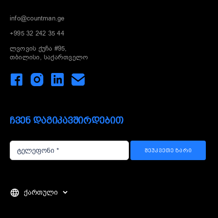
info@countman.ge
+995 32 242 35 44
ლვოვის ქუჩა #95,
თბილისი, საქართველო
ᲩᲕᲔᲜ ᲓᲐᲒᲘᲙᲐᲕᲨᲘᲠᲓᲔᲑᲘᲗ
ᲨᲔᲣᲙᲕᲔᲗᲔ ᲖᲐᲠᲘ
Choose
a
language