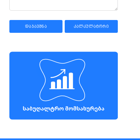
ᲓᲐᲯᲐᲕᲨᲜᲐ
ᲙᲐᲚᲙᲣᲚᲐᲢᲝᲠᲘ