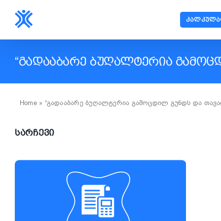
Skip
to
ᲙᲐᲚᲙᲣᲚᲐ
content
“ᲒᲐᲓᲐᲐᲑᲐᲠᲔ ᲑᲣᲦᲐᲚᲢᲔᲠᲘᲐ ᲒᲐᲛᲝᲪᲓ
Home
»
“გადააბარე ბუღალტერია გამოცდილ გუნდს და თავად
ᲡᲐᲠᲩᲔᲕᲘ