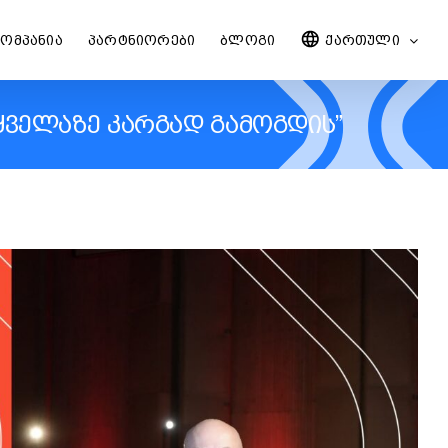
ᲙᲝᲛᲞᲐᲜᲘᲐ
ᲞᲐᲠᲢᲜᲘᲝᲠᲔᲑᲘ
ᲑᲚᲝᲒᲘ
ᲥᲐᲠᲗᲣᲚᲘ
ᲧᲕᲔᲚᲐᲖᲔ ᲙᲐᲠᲒᲐᲓ ᲒᲐᲛᲝᲒᲓᲘᲡ”