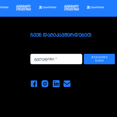
ᲩᲕᲔᲜ ᲓᲐᲒᲘᲙᲐᲕᲨᲘᲠᲓᲔᲑᲘᲗ
ᲨᲔᲣᲙᲕᲔᲗᲔ
ᲖᲐᲠᲘ