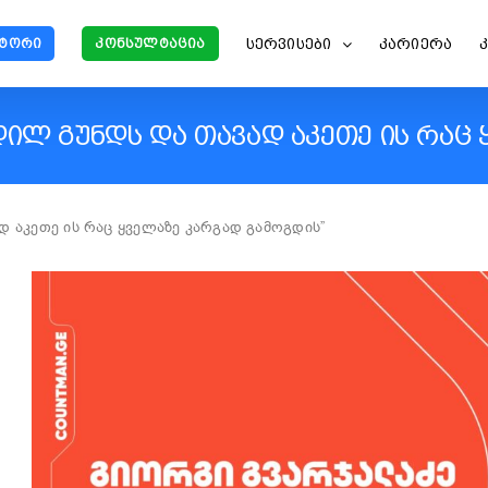
ᲡᲔᲠᲕᲘᲡᲔᲑᲘ
ᲙᲐᲠᲘᲔᲠᲐ
ᲢᲝᲠᲘ
ᲙᲝᲜᲡᲣᲚᲢᲐᲪᲘᲐ
ᲘᲚ ᲒᲣᲜᲓᲡ ᲓᲐ ᲗᲐᲕᲐᲓ ᲐᲙᲔᲗᲔ ᲘᲡ ᲠᲐᲪ 
 აკეთე ის რაც ყველაზე კარგად გამოგდის”
View
Larger
Image